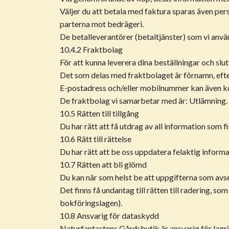
Väljer du att betala med faktura sparas även pe
parterna mot bedrägeri.
De betalleverantörer (betaltjänster) som vi använ
10.4.2 Fraktbolag
För att kunna leverera dina beställningar och slu
Det som delas med fraktbolaget är förnamn, eft
E-postadress och/eller mobilnummer kan även ko
De fraktbolag vi samarbetar med är: Utlämning.
10.5 Rätten till tillgång
Du har rätt att få utdrag av all information som f
10.6 Rätt till rättelse
Du har rätt att be oss uppdatera felaktig informa
10.7 Rätten att bli glömd
Du kan när som helst be att uppgifterna som avse
Det finns få undantag till rätten till radering, so
bokföringslagen).
10.8 Ansvarig för dataskydd
Naturfantastens Gårdsbutik är ansvarig för lagrin