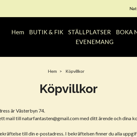
Nat
Hem
BUTIK & FIK
STÄLLPLATSER
BOKA 
EVENEMANG
Hem
Köpvillkor
Köpvillkor
dress är Västerbyn 74.
t mail till
naturfantasten@gmail.com
med ditt ärende och dina ko
kräftelse till din e-postadress. I bekräftelsen finner du alla uppgi