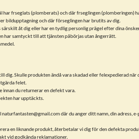
l har frseglats (plomberats) och där frseglingen (plomberingen) har
er bildupptagning och där förseglingen har brutits av dig.
ärskilt åt dig eller har en tydlig personlig prägel efter dina önske
n har samtyckt till att tjänsten påbörjas utan ångerrätt.
smedel.
ill dig. Skulle produkten ändå vara skadad eller felexpedierad när 
tgärda felet.
 innan du returnerar en defekt vara.
fekten har upptäckts.
ll
naturfantasten@gmail.com
där du anger ditt namn, din adress, 
verera en liknande produkt, återbetalar vi dig för den defekta prod
rakt vid godkända reklamationer.