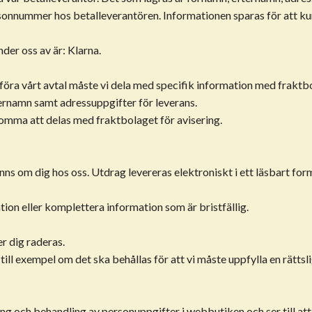
rsonnummer hos betalleverantören. Informationen sparas för att 
der oss av är: Klarna.
tföra vårt avtal måste vi dela med specifik information med fraktb
ernamn samt adressuppgifter för leverans.
mma att delas med fraktbolaget för avisering.
inns om dig hos oss. Utdrag levereras elektroniskt i ett läsbart for
tion eller komplettera information som är bristfällig.
r dig raderas.
m till exempel om det ska behållas för att vi måste uppfylla en rättsl
g och behandling av personuppgifter i webbutiken och ser till att 