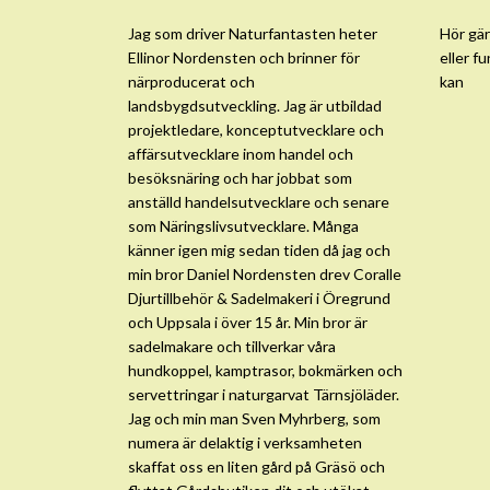
Jag som driver Naturfantasten heter
Hör gär
Ellinor Nordensten och brinner för
eller fu
närproducerat och
kan
landsbygdsutveckling. Jag är utbildad
projektledare, konceptutvecklare och
affärsutvecklare inom handel och
besöksnäring och har jobbat som
anställd handelsutvecklare och senare
som Näringslivsutvecklare. Många
känner igen mig sedan tiden då jag och
min bror Daniel Nordensten drev Coralle
Djurtillbehör & Sadelmakeri i Öregrund
och Uppsala i över 15 år. Min bror är
sadelmakare och tillverkar våra
hundkoppel, kamptrasor, bokmärken och
servettringar i naturgarvat Tärnsjöläder.
Jag och min man Sven Myhrberg, som
numera är delaktig i verksamheten
skaffat oss en liten gård på Gräsö och