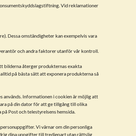
de konsumentskyddslagstiftning. Vid reklamationer
eure). Dessa omständigheter kan exempelvis vara
erantör och andra faktorer utanför vår kontroll.
att bilderna återger produkternas exakta
alltid på bästa sätt att exponera produkterna så
s används. Informationen i cookien är möjlig att
 på din dator för att ge tillgång till olika
a på Post och telestyrelsens hemsida.
personuppgifter. Vi värnar om din personliga
rig dina uppgifter till tredjepart utan rättslig