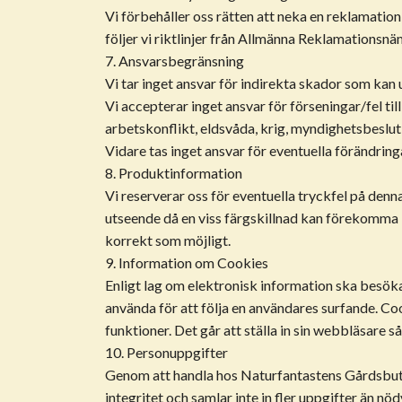
Vi förbehåller oss rätten att neka en reklamation
följer vi riktlinjer från Allmänna Reklamationsnä
7. Ansvarsbegränsning
Vi tar inget ansvar för indirekta skador som kan
Vi accepterar inget ansvar för förseningar/fel t
arbetskonflikt, eldsvåda, krig, myndighetsbeslut,
Vidare tas inget ansvar för eventuella förändri
8. Produktinformation
Vi reserverar oss för eventuella tryckfel på den
utseende då en viss färgskillnad kan förekomma 
korrekt som möjligt.
9. Information om Cookies
Enligt lag om elektronisk information ska besöka
använda för att följa en användares surfande. Cook
funktioner. Det går att ställa in sin webbläsare
10. Personuppgifter
Genom att handla hos Naturfantastens Gårdsbutik
integritet och samlar inte in fler uppgifter än nöd