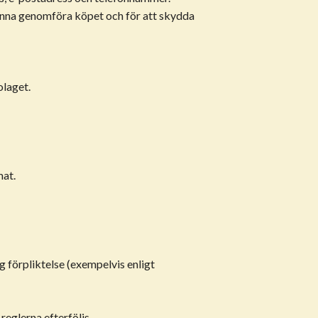
kunna genomföra köpet och för att skydda
olaget.
mat.
ig förpliktelse (exempelvis enligt
reglerna efterföljs.