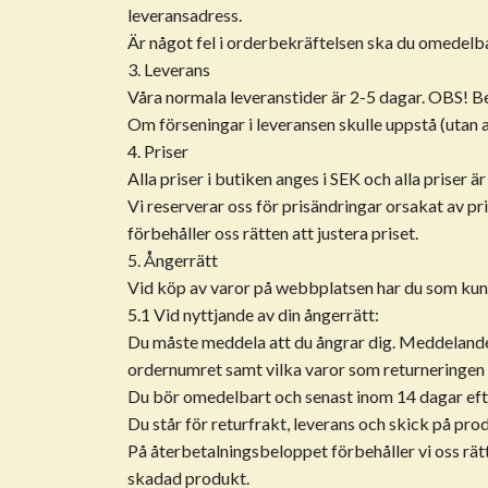
leveransadress.
Är något fel i orderbekräftelsen ska du omedelba
3. Leverans
Våra normala leveranstider är 2-5 dagar. OBS! Be
Om förseningar i leveransen skulle uppstå (utan 
4. Priser
Alla priser i butiken anges i SEK och alla priser 
Vi reserverar oss för prisändringar orsakat av pri
förbehåller oss rätten att justera priset.
5. Ångerrätt
Vid köp av varor på webbplatsen har du som kund 
5.1 Vid nyttjande av din ångerrätt:
Du måste meddela att du ångrar dig. Meddelandet
ordernumret samt vilka varor som returneringen g
Du bör omedelbart och senast inom 14 dagar efte
Du står för returfrakt, leverans och skick på pr
På återbetalningsbeloppet förbehåller vi oss rä
skadad produkt.