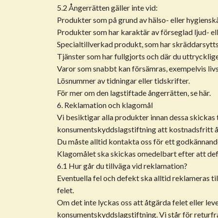
5.2 Ångerrätten gäller inte vid:
Produkter som på grund av hälso- eller hygienskä
Produkter som har karaktär av förseglad ljud- ell
Specialtillverkad produkt, som har skräddarsytts s
Tjänster som har fullgjorts och där du uttrycklige
Varor som snabbt kan försämras, exempelvis liv
Lösnummer av tidningar eller tidskrifter.
För mer om den lagstiftade ångerrätten, se här.
6. Reklamation och klagomål
Vi besiktigar alla produkter innan dessa skickas t
konsumentskyddslagstiftning att kostnadsfritt å
Du måste alltid kontakta oss för ett godkännande
Klagomålet ska skickas omedelbart efter att de
6.1 Hur går du tillväga vid reklamation?
Eventuella fel och defekt ska alltid reklameras ti
felet.
Om det inte lyckas oss att åtgärda felet eller le
konsumentskyddslagstiftning. Vi står för returf