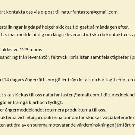
rt kontakta oss via e-post till
naturfantasten@gmail.com
.
ställningar lagda på helger skickas tidigast på måndagen efter.
att vi har meddelat dig om längre leveranstid) ska du kontakta oss
är inklusive 12% moms.
sändring från leverantör, feltryck i prislistan samt felaktigheter i
14 dagars ångerrätt som gäller från det att du har tagit emot en v
 ska skickas till oss
naturfantasten@gmail.com
. I ditt meddeland
äller framgå klart och tydligt.
r ångermeddelandet returnera produkterna till oss.
odukterna vid retur, produkterna bör därför skickas välpaketerade 
tten att dra av en summa motsvarande värdeminskningen jämfört me