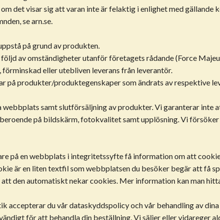
 om det visar sig att varan inte är felaktig i enlighet med gällan
mnden, se arn.se.
 uppstå på grund av produkten.
ill följd av omständigheter utanför företagets rådande (Force Maj
 förminskad eller utebliven leverans från leverantör.
ngar på produkter/produktegenskaper som ändrats av respektive lev
na webbplats samt slutförsäljning av produkter. Vi garanterar inte 
beroende på bildskärm, fotokvalitet samt upplösning. Vi försöker 
re på en webbplats i integritetssyfte få information om att cookie
ie är en liten textfil som webbplatsen du besöker begär att få spara
 så att den automatiskt nekar cookies. Mer information kan man hitt
 accepterar du vår dataskyddspolicy och vår behandling av dina 
vändigt för att behandla din beställning. Vi säljer eller vidareger ald