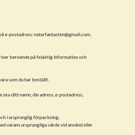
 på e-postadress:
naturfantasten@gmail.com
.
 priser beroende på felaktig information och
ara som du har beställt.
e ska ditt namn, din adress, e-postadress,
och i ursprunglig förpackning.
d varans ursprungliga värde vid använd eller