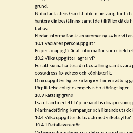
grund.
Naturfantastens Gårdsbutik är ansvarig för beha
hantera din beställning samt i de tillfällen då d
behov.
Nedan information är en summering av hur vi i e
10.1 Vad är en personuppgift?
En personuppgift är all information som direkt ell
10.2 Vilka uppgifter lagrar vi?
För att kunna hantera din beställning samt svara p
postadress, ip-adress och köphistorik.
Dina uppgifter lagras så länge vi har en rättslig g
förpliktelse enligt exempelvis bokföringslagen.
10.3 Rättslig grund
I samband med ett köp behandlas dina personuppgi
Marknadsföring, kampanjer och liknande utskick 
10.4 Vilka uppgifter delas och med vilket syfte?
10.4.1 Betalleverantör
Vid genomförande av köp, delas information med 