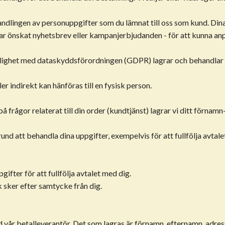
ndlingen av personuppgifter som du lämnat till oss som kund. Din
u har önskat nyhetsbrev eller kampanjerbjudanden - för att kunna a
nlighet med dataskyddsförordningen (GDPR) lagrar och behandlar 
er indirekt kan hänföras till en fysisk person.
å frågor relaterat till din order (kundtjänst) lagrar vi ditt förna
rund att behandla dina uppgifter, exempelvis för att fullfölja avtalet
fter för att fullfölja avtalet med dig.
sker efter samtycke från dig.
vår betalleverantör. Det som lagras är förnamn, efternamn, adre