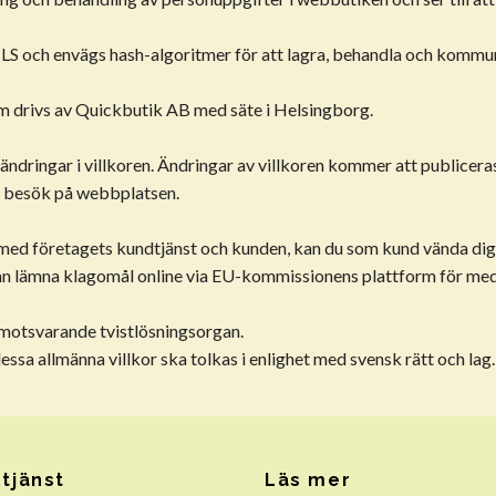
TLS och envägs hash-algoritmer för att lagra, behandla och kommu
m drivs av Quickbutik AB med säte i Helsingborg.
a ändringar i villkoren. Ändringar av villkoren kommer att publice
r besök på webbplatsen.
tånd med företagets kundtjänst och kunden, kan du som kund vända di
n lämna klagomål online via EU-kommissionens plattform för medlin
er motsvarande tvistlösningsorgan.
essa allmänna villkor ska tolkas i enlighet med svensk rätt och lag.
tjänst
Läs mer